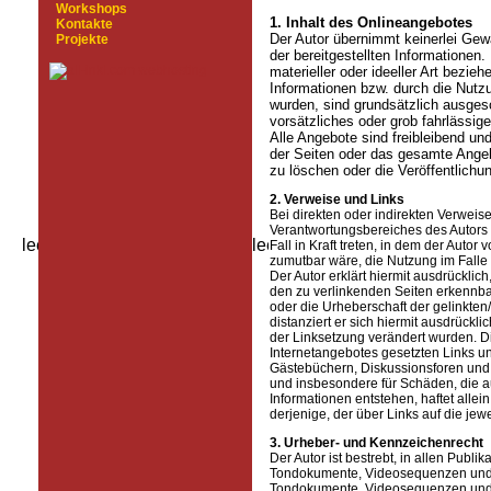
Workshops
1. Inhalt des Onlineangebotes
Kontakte
Der Autor übernimmt keinerlei Gewäh
Projekte
der bereitgestellten Informatione
materieller oder ideeller Art bezi
Informationen bzw. durch die Nutzu
wurden, sind grundsätzlich ausges
vorsätzliches oder grob fahrlässige
Alle Angebote sind freibleibend und
der Seiten oder das gesamte Ange
zu löschen oder die Veröffentlichun
2. Verweise und Links
Bei direkten oder indirekten Verweis
Verantwortungsbereiches des Autors 
Fall in Kraft treten, in dem der Auto
zumutbar wäre, die Nutzung im Falle 
Der Autor erklärt hiermit ausdrücklic
den zu verlinkenden Seiten erkennbar
oder die Urheberschaft der gelinkten/
distanziert er sich hiermit ausdrückli
der Linksetzung verändert wurden. Die
Internetangebotes gesetzten Links u
Gästebüchern, Diskussionsforen und Ma
und insbesondere für Schäden, die a
Informationen entstehen, haftet allei
derjenige, der über Links auf die jewe
3. Urheber- und Kennzeichenrecht
Der Autor ist bestrebt, in allen Publ
Tondokumente, Videosequenzen und Te
Tondokumente, Videosequenzen und T