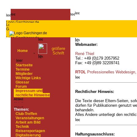
Webmaster:
größere
Home
Schrift
René Thiel
Tel.: +49 (0)179 2057952
Fax: +49 (0)89 32209741
Startseite
Termine
RTOL
Professionelles Webdesig
Mitglieder
Wichtige Links
Glossar
Forum
Impressum und
Rechtlicher Hinweis:
rechtliche Hinweise
Die Texte dieser Eltern-Seiten, sof
dürfen für Publikationen genutzt w
Themen:
behandeln.
Club-Treffen
Alles Andere unterliegt den recht
Veranstaltungen
Arbeit am Bild
Technik
Reisereportagen
Haftungsausschluss:
Digitalisierung